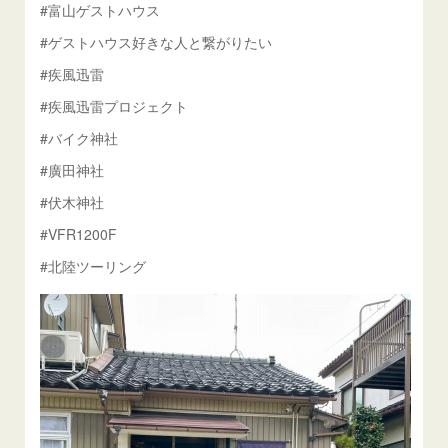
#富山ゲストハウス
#ゲストハウス好きな人と繋がりたい
#疾風迅雷
#疾風迅雷プロジェクト
#バイク神社
#廣田神社
#伏木神社
#VFR1200F
#北陸ツーリング