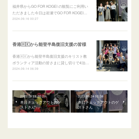
福井県からGO FOR KOGEI の観覧にご利用い
ただきました今日は岩瀬でGO FOR KOGEI…
2024.09.16 00:27
香港🇭🇰から能登半島復旧支援の皆様
香港🇭🇰から能登半島復旧支援のキリスト教
ボランティア活動の皆さまに貸し切りで4泊…
2024.09.14 06:39
2023.09.28 00:29
2023.09.24 03:09
本日チェックアウトのゲ
本日チェックアウトのゲ
ストさん
ストさん