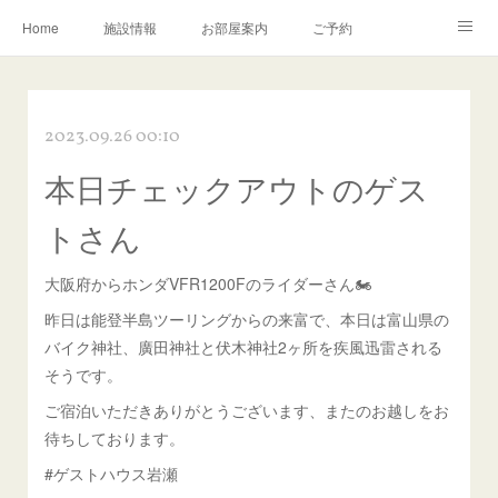
Home
施設情報
お部屋案内
ご予約
交通アクセス
岩瀬の町並み
Instagram
2023.09.26 00:10
お問い合わせ／Q&A
本日チェックアウトのゲス
トさん
大阪府からホンダVFR1200Fのライダーさん🏍️
昨日は能登半島ツーリングからの来富で、本日は富山県の
バイク神社、廣田神社と伏木神社2ヶ所を疾風迅雷される
そうです。
ご宿泊いただきありがとうございます、またのお越しをお
待ちしております。
#ゲストハウス岩瀬