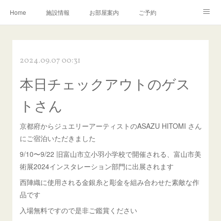
Home
施設情報
お部屋案内
ご予約
交通アクセス
岩瀬の町並み
Instagram
2024.09.07 00:31
お問い合わせ／Q&A
本日チェックアウトのゲス
トさん
京都府からジュエリーアーティストのASAZU HITOMI さん
にご宿泊いただきました
9/10〜9/22 旧富山市立小羽小学校で開催される、富山市美
術展2024インスタレーション部門に出展されます
西陣織に使用される金銀糸と彫金を組み合わせた素敵な作
品です
入場無料ですので是非ご鑑賞ください