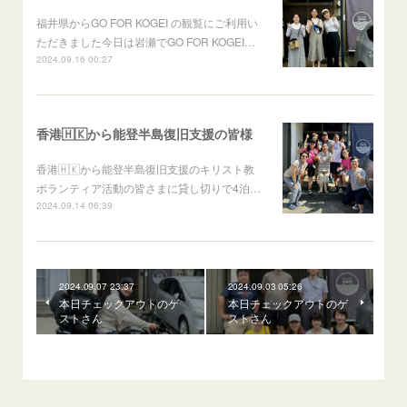
福井県からGO FOR KOGEI の観覧にご利用い
ただきました今日は岩瀬でGO FOR KOGEI…
2024.09.16 00:27
香港🇭🇰から能登半島復旧支援の皆様
香港🇭🇰から能登半島復旧支援のキリスト教
ボランティア活動の皆さまに貸し切りで4泊…
2024.09.14 06:39
2024.09.07 23:37
2024.09.03 05:26
本日チェックアウトのゲ
本日チェックアウトのゲ
ストさん
ストさん