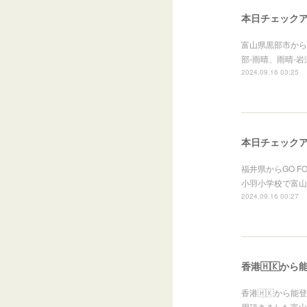
本日チェック
富山県黒部市から
部-雨晴、雨晴-
2024.09.16 03:25
本日チェック
福井県からGO FO
小羽小学校で富山
2024.09.16 00:27
香港🇭🇰か
香港🇭🇰から
用頂きました富山