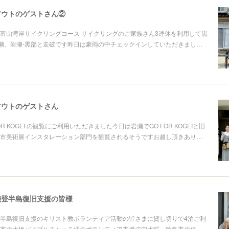
アウトのゲストさん②
富山湾岸サイクリングコース サイクリングのご家族さん3連休を利用して黒
岩瀬、岩瀬-黒部と走破です昨日は豪雨の中チェックインしていただきまし…
アウトのゲストさん
R KOGEI の観覧にご利用いただきました今日は岩瀬でGO FOR KOGEIと旧
市美術展インスタレーション部門を観覧されるそうですお越し頂きあり…
ら能登半島復旧支援の皆様
能登半島復旧支援のキリスト教ボランティア活動の皆さまに貸し切りで4泊ご利
市の水橋バイブルチャーチ様のボランティア支援で穴水町、輪島市の仮…