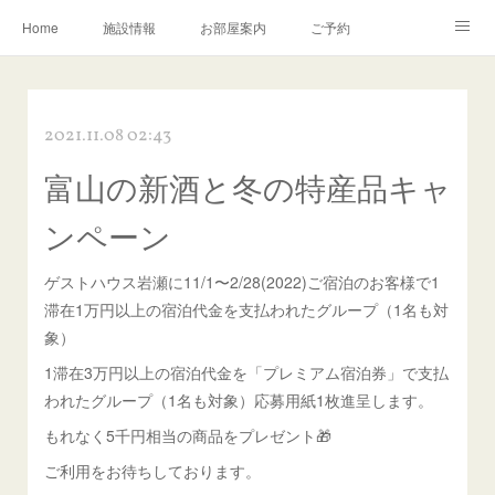
Home
施設情報
お部屋案内
ご予約
交通アクセス
岩瀬の町並み
Instagram
2021.11.08 02:43
お問い合わせ／Q&A
富山の新酒と冬の特産品キャ
ンペーン
ゲストハウス岩瀬に11/1〜2/28(2022)ご宿泊のお客様で1
滞在1万円以上の宿泊代金を支払われたグループ（1名も対
象）
1滞在3万円以上の宿泊代金を「プレミアム宿泊券」で支払
われたグループ（1名も対象）応募用紙1枚進呈します。
もれなく5千円相当の商品をプレゼント🎁
ご利用をお待ちしております。