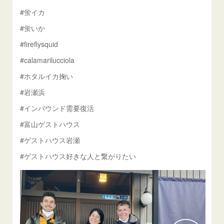
#蛍イカ
#蛍いか
#fireflysquid
#calamarilucciola
#ホタルイカ掬い
#岩瀬浜
#インバウンド需要復活
#富山ゲストハウス
#ゲストハウス岩瀬
#ゲストハウス好きな人と繋がりたい