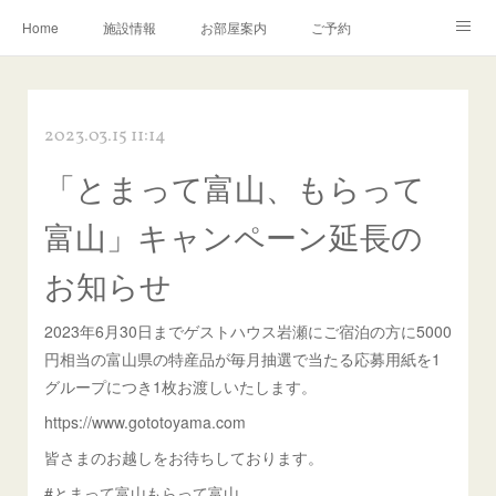
Home
施設情報
お部屋案内
ご予約
交通アクセス
岩瀬の町並み
Instagram
2023.03.15 11:14
お問い合わせ／Q&A
「とまって富山、もらって
富山」キャンペーン延長の
お知らせ
2023年6月30日までゲストハウス岩瀬にご宿泊の方に5000
円相当の富山県の特産品が毎月抽選で当たる応募用紙を1
グループにつき1枚お渡しいたします。
https://www.gototoyama.com
皆さまのお越しをお待ちしております。
#とまって富山もらって富山