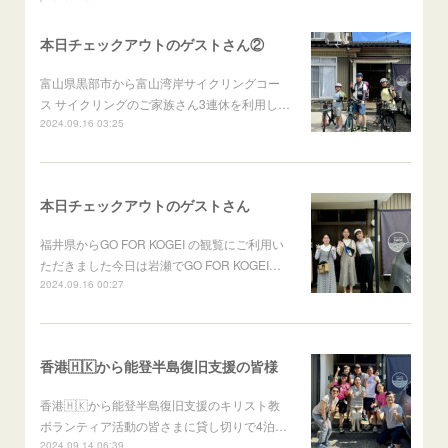
本日チェックアウトのゲストさん②
富山県黒部市から富山湾岸サイクリングコー
ス サイクリングのご家族さん3連休を利用し…
2024.09.16 03:25
本日チェックアウトのゲストさん
福井県からGO FOR KOGEI の観覧にご利用い
ただきました今日は岩瀬でGO FOR KOGEI…
2024.09.16 00:27
香港🇭🇰から能登半島復旧支援の皆様
香港🇭🇰から能登半島復旧支援のキリスト教
ボランティア活動の皆さまに貸し切りで4泊…
2024.09.14 06:39