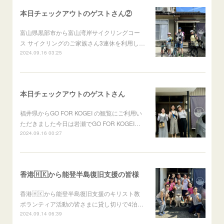
本日チェックアウトのゲストさん②
富山県黒部市から富山湾岸サイクリングコー
ス サイクリングのご家族さん3連休を利用し…
2024.09.16 03:25
本日チェックアウトのゲストさん
福井県からGO FOR KOGEI の観覧にご利用い
ただきました今日は岩瀬でGO FOR KOGEI…
2024.09.16 00:27
香港🇭🇰から能登半島復旧支援の皆様
香港🇭🇰から能登半島復旧支援のキリスト教
ボランティア活動の皆さまに貸し切りで4泊…
2024.09.14 06:39