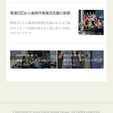
香港🇭🇰から能登半島復旧支援の皆様
香港🇭🇰から能登半島復旧支援のキリスト教
ボランティア活動の皆さまに貸し切りで4泊…
2024.09.14 06:39
2023.10.08 00:13
2023.09.29 00:28
本日チェックアウトのゲ
本日チェックアウトのゲ
ストさん
ストさん
Copyright © 2019 Guest house Iwase. All rights reserved.