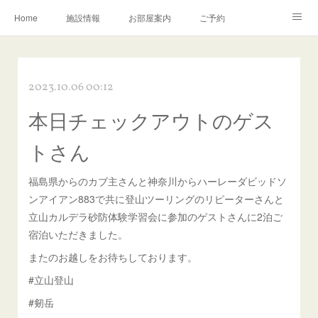
Home
施設情報
お部屋案内
ご予約
交通アクセス
岩瀬の町並み
Instagram
2023.10.06 00:12
お問い合わせ／Q&A
本日チェックアウトのゲス
トさん
福島県からのカブ主さんと神奈川からハーレーダビッドソ
ンアイアン883で共に登山ツーリングのリピーターさんと
立山カルデラ砂防体験学習会に参加のゲストさんに2泊ご
宿泊いただきました。
またのお越しをお待ちしております。
#立山登山
#剱岳