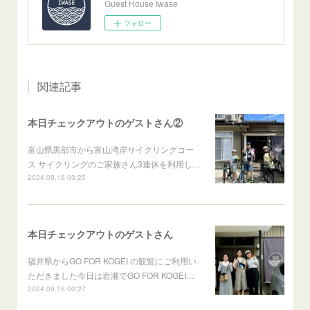
Guest House Iwase
フォロー
関連記事
本日チェックアウトのゲストさん②
富山県黒部市から富山湾岸サイクリングコー
ス サイクリングのご家族さん3連休を利用し…
2024.09.16 03:25
本日チェックアウトのゲストさん
福井県からGO FOR KOGEI の観覧にご利用い
ただきました今日は岩瀬でGO FOR KOGEI…
2024.09.16 00:27