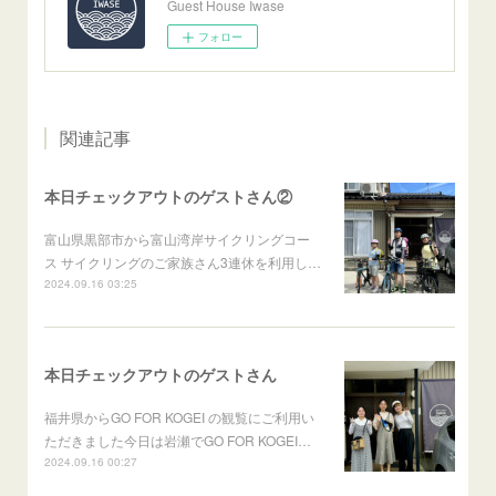
Guest House Iwase
フォロー
関連記事
本日チェックアウトのゲストさん②
富山県黒部市から富山湾岸サイクリングコー
ス サイクリングのご家族さん3連休を利用し…
2024.09.16 03:25
本日チェックアウトのゲストさん
福井県からGO FOR KOGEI の観覧にご利用い
ただきました今日は岩瀬でGO FOR KOGEI…
2024.09.16 00:27