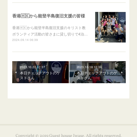
香港🇭🇰から能登半島復旧支援の皆様
香港🇭🇰から能登半島復旧支援のキリスト教
ボランティア活動の皆さまに貸し切りで4泊…
2024.09.14 06:39
2023.10.22 01:37
2023.10.18 10:39
本日チェックアウトのゲ
本日チェックアウトのゲ
ストさん
ストさん
Copyright © 2019 Guest house Iwase. All rights reserved.