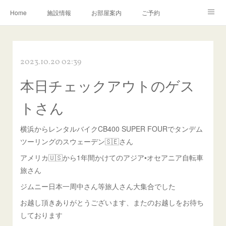
Home
施設情報
お部屋案内
ご予約
交通アクセス
岩瀬の町並み
Instagram
2023.10.20 02:39
お問い合わせ／Q&A
本日チェックアウトのゲス
トさん
横浜からレンタルバイクCB400 SUPER FOURでタンデム
ツーリングのスウェーデン🇸🇪さん
アメリカ🇺🇸から1年間かけてのアジア•オセアニア自転車
旅さん
ジムニー日本一周中さん等旅人さん大集合でした
お越し頂きありがとうございます、またのお越しをお待ち
しております