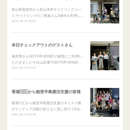
富山県黒部市から富山湾岸サイクリングコー
ス サイクリングのご家族さん3連休を利用し…
2024.09.16 03:25
本日チェックアウトのゲストさん
福井県からGO FOR KOGEI の観覧にご利用い
ただきました今日は岩瀬でGO FOR KOGEI…
2024.09.16 00:27
香港🇭🇰から能登半島復旧支援の皆様
香港🇭🇰から能登半島復旧支援のキリスト教
ボランティア活動の皆さまに貸し切りで4泊…
2024.09.14 06:39