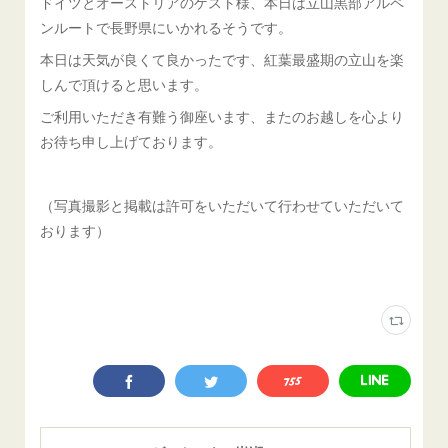
ドイツとオーストリアのゲスト様、本日は立山黒部アルペ
ンルートで長野県にいかれるそうです。
本日は天気が良くて良かったです、紅葉最盛期の立山を楽
しんで頂けると思います。
ご利用いただき有難う御座います、またのお越しを心より
お待ち申し上げております。
（写真撮影と掲載は許可をいただいて行わせていただいて
おります）