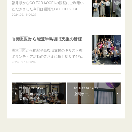
福井県からGO FOR KOGEI の観覧にご利用い
ただきました今日は岩瀬でGO FOR KOGEI…
2024.09.16 00:27
香港🇭🇰から能登半島復旧支援の皆様
香港🇭🇰から能登半島復旧支援のキリスト教
ボランティア活動の皆さまに貸し切りで4泊…
2024.09.14 06:39
2019.12.22 04:44
2019.12.07 14:35
ビーチボールバレー主催
玄関ホール
者様の忘年会