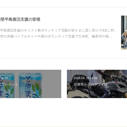
ら能登半島復旧支援の皆様
能登半島復旧支援のキリスト教ボランティア活動の皆さまに貸し切りで4泊ご利
市の水橋バイブルチャーチ様のボランティア支援で穴水町、輪島市の仮…
 08:13
2020.08.15 02:56
水プレゼント
兵庫県からのゲスト様‬