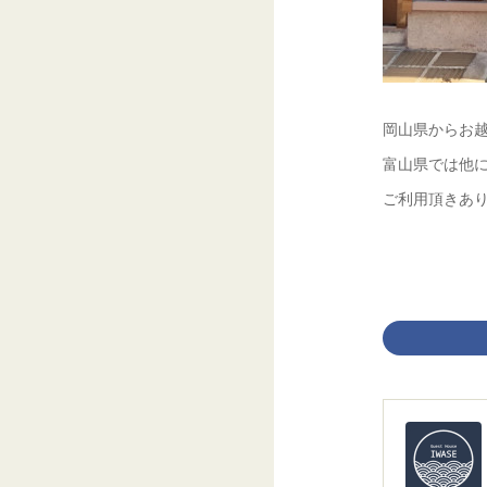
‪岡山県からお
富山県では他
‪ご利用頂きあ