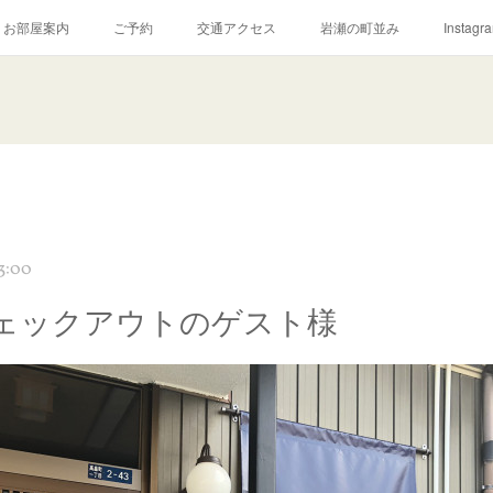
お部屋案内
ご予約
交通アクセス
岩瀬の町並み
Instagr
3:00
チェックアウトのゲスト様‬