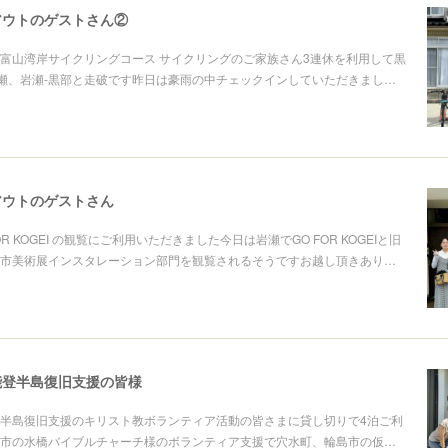
アウトのゲストさん②
富山湾岸サイクリングコース サイクリングのご家族さん3連休を利用して黒
岩瀬、岩瀬-黒部と走破です昨日は豪雨の中チェックインしていただきまし…
アウトのゲストさん
R KOGEI の観覧にご利用いただきました今日は岩瀬でGO FOR KOGEIと旧
市美術展インスタレーション部門を観覧されるそうですお越し頂きあり…
ら能登半島復旧支援の皆様
能登半島復旧支援のキリスト教ボランティア活動の皆さまに貸し切りで4泊ご利
市の水橋バイブルチャーチ様のボランティア支援で穴水町、輪島市の仮…