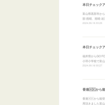
本日チェック
富山県黒部市から
部-雨晴、雨晴-
2024.09.16 03:25
本日チェック
福井県からGO FO
小羽小学校で富山
2024.09.16 00:27
香港🇭🇰か
香港🇭🇰から
用頂きました富山