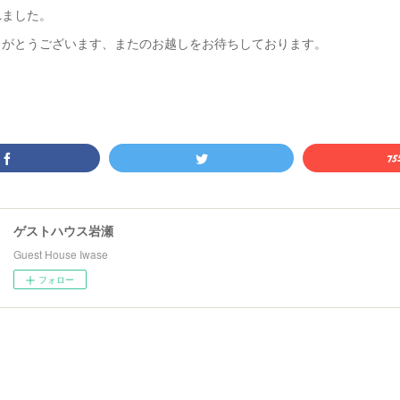
れました。
りがとうございます、またのお越しをお待ちしております。‬
ゲストハウス岩瀬
Guest House Iwase
フォロー