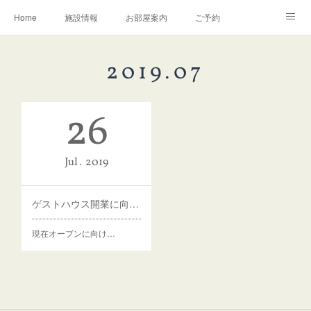
Home
施設情報
お部屋案内
ご予約
交通アクセス
岩瀬の町並み
Instagram
2019
.
07
お問い合わせ／Q&A
26
Jul
2019
ゲストハウス開業に向けて
現在オープンに向け…