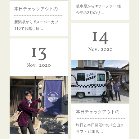
岐阜県から #サーファー 様
本日チェックアウトのゲスト様
今年の2月のリ…
新潟県から #スーパーカブ
14
110でお越し頂…
13
Nov
2020
Nov
2020
本日チェックアウトのゲスト様
昨日と本日開催中の #立山ク
ラフト に出店…