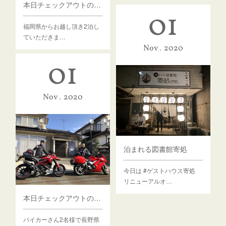
本日チェックアウトのゲスト様
01
福岡県からお越し頂き2泊し
ていただきま…
Nov
2020
01
Nov
2020
泊まれる図書館寄処
今日は #ゲストハウス寄処
リニューアルオ…
本日チェックアウトのゲスト様
バイカーさん2名様で長野県