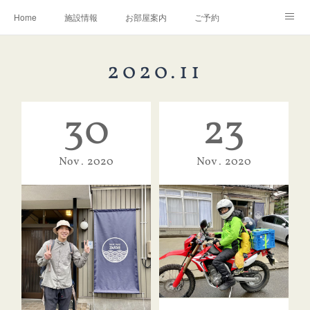
Home
施設情報
お部屋案内
ご予約
交通アクセス
岩瀬の町並み
Instagram
2020
.
11
お問い合わせ／Q&A
30
23
Nov
2020
Nov
2020