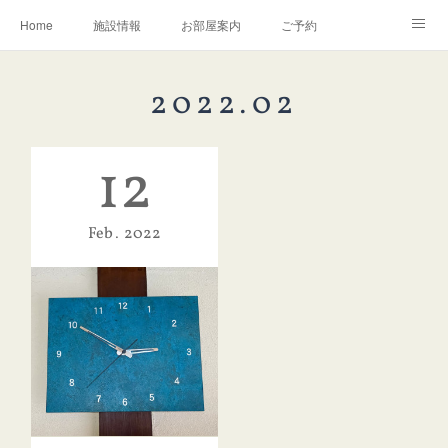
Home
施設情報
お部屋案内
ご予約
交通アクセス
岩瀬の町並み
Instagram
2022
.
02
お問い合わせ／Q&A
12
Feb
2022