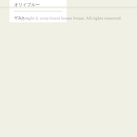
オリイブルー
ゲスト…
Copyright © 2019 Guest house Iwase. All rights reserved.