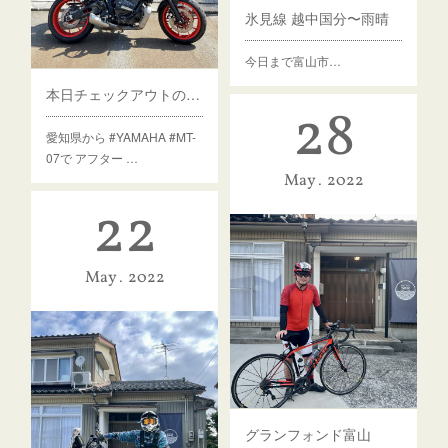
氷見線 越中国分〜雨晴
今日まで富山市…
本日チェックアウトのゲスト様
28
愛知県から #YAMAHA #MT-
07で アフター …
May
2022
22
May
2022
グランフォンド富山